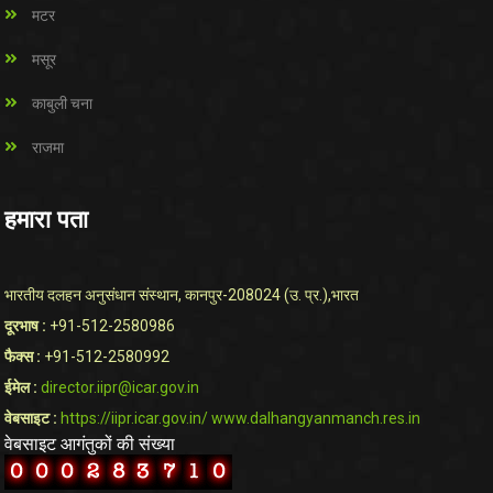
मटर
मसूर
काबुली चना
राजमा
हमारा पता
भारतीय दलहन अनुसंधान संस्थान, कानपुर-208024 (उ. प्र.),भारत
दूरभाष :
+91-512-2580986
फैक्स :
+91-512-2580992
ईमेल :
director.iipr@icar.gov.in
वेबसाइट :
https://iipr.icar.gov.in/
www.dalhangyanmanch.res.in
वेबसाइट आगंतुकों की संख्या