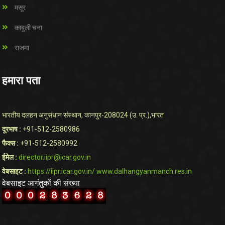
मसूर
काबुली चना
राजमा
हमारा पता
भारतीय दलहन अनुसंधान संस्थान, कानपुर-208024 (उ. प्र.),भारत
दूरभाष :
+91-512-2580986
फैक्स :
+91-512-2580992
ईमेल :
director.iipr@icar.gov.in
वेबसाइट :
https://iipr.icar.gov.in/
www.dalhangyanmanch.res.in
वेबसाइट आगंतुकों की संख्या